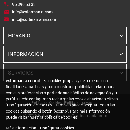
96 390 53 33
info@estormania.com
info@cortinamania.com
HORARIO
INFORMACIÓN
SERVICIOS
estormania.com
utiliza cookies propias y de terceros con
finalidades analíticas y para mostrarle publicidad relacionada
con sus preferencias a partir de sus hábitos de navegación y tu
perfil. Puede configurar o rechazar las cookies haciendo clic en
Política de Cookies
Política de privacidad
"Configuración de cookies". También puede aceptar todas las
cookies pulsando el botón "Acepto". Para más información
© 2026
Estormania.com Cortinamania.com
puede visitar nuestra
política de cookies
Más información
Configurar cookies