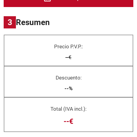
3
Resumen
Precio P.V.P.:
--€
Descuento:
--%
Total (IVA incl.):
--€