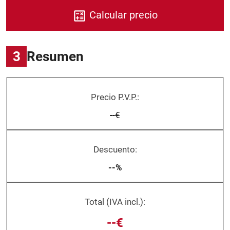
Calcular precio
3
Resumen
Precio P.V.P.:
--€
Descuento:
--%
Total (IVA incl.):
--€