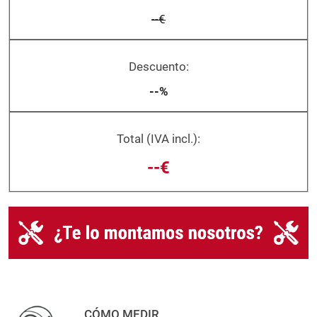
--€
Descuento:
--%
Total (IVA incl.):
--€
CÓMO MEDIR