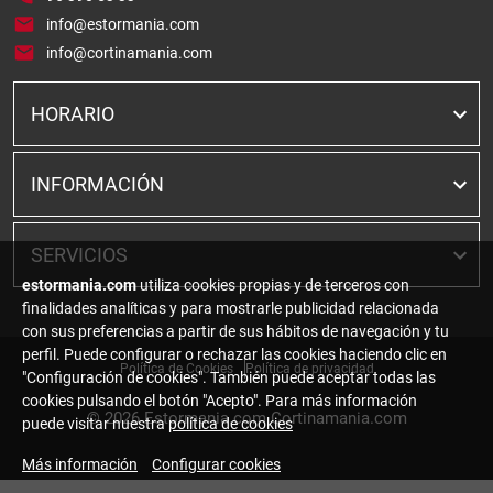
info@estormania.com
info@cortinamania.com
HORARIO
INFORMACIÓN
SERVICIOS
estormania.com
utiliza cookies propias y de terceros con
finalidades analíticas y para mostrarle publicidad relacionada
con sus preferencias a partir de sus hábitos de navegación y tu
perfil. Puede configurar o rechazar las cookies haciendo clic en
Política de Cookies
Política de privacidad
"Configuración de cookies". También puede aceptar todas las
cookies pulsando el botón "Acepto". Para más información
© 2026
Estormania.com Cortinamania.com
puede visitar nuestra
política de cookies
Más información
Configurar cookies