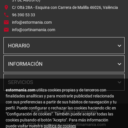
C/ Oltà 28A - Esquina con Carrera de Malilla 46026, València
96 390 53 33
info@estormania.com
info@cortinamania.com
HORARIO
INFORMACIÓN
SERVICIOS
estormania.com
utiliza cookies propias y de terceros con
finalidades analíticas y para mostrarle publicidad relacionada
con sus preferencias a partir de sus hábitos de navegación y tu
perfil. Puede configurar o rechazar las cookies haciendo clic en
Política de Cookies
Política de privacidad
"Configuración de cookies". También puede aceptar todas las
cookies pulsando el botón "Acepto". Para más información
© 2026
Estormania.com Cortinamania.com
puede visitar nuestra
política de cookies