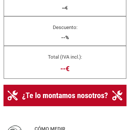
--€
Descuento:
--%
Total (IVA incl.):
--€
CÓMO MEDIR