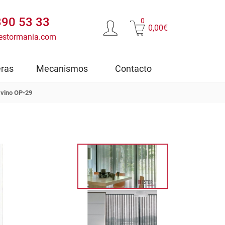
390 53 33
0
0,00€
estormania.com
ras
Mecanismos
Contacto
 vino OP-29