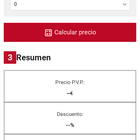
Calcular precio
3
Resumen
Precio P.V.P.:
--€
Descuento:
--%