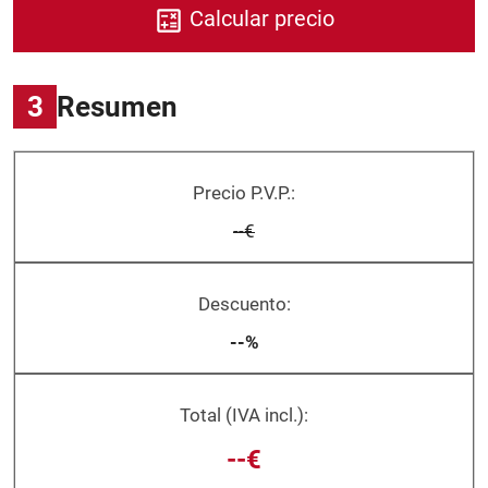
Calcular precio
3
Resumen
Precio P.V.P.:
--€
Descuento:
--%
Total (IVA incl.):
--€