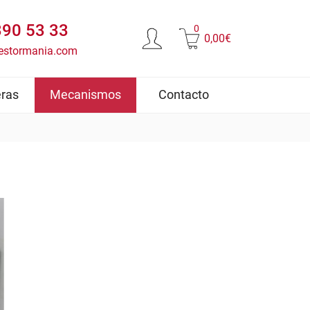
390 53 33
0
0,00€
estormania.com
ras
Mecanismos
Contacto