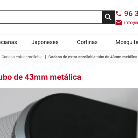
96 
info@
cianas
Japoneses
Cortinas
Mosquite
|
Cadena estor enrollable
Cadena de estor enrollable tubo de 43mm metálica
 tubo de 43mm metálica