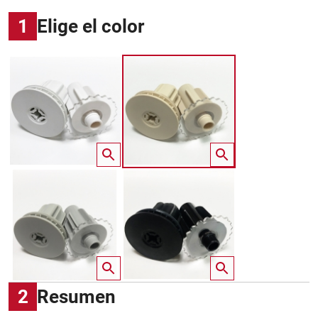
1
Elige el color
2
Resumen