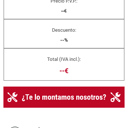
Precio P.V.P.:
--€
Descuento:
--%
Total (IVA incl.):
--€