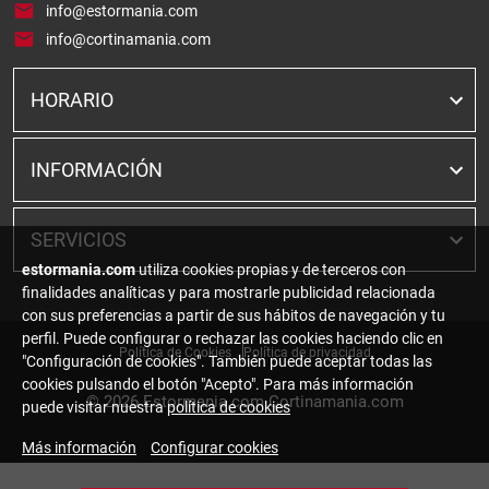
info@estormania.com
info@cortinamania.com
HORARIO
INFORMACIÓN
SERVICIOS
estormania.com
utiliza cookies propias y de terceros con
finalidades analíticas y para mostrarle publicidad relacionada
con sus preferencias a partir de sus hábitos de navegación y tu
perfil. Puede configurar o rechazar las cookies haciendo clic en
Política de Cookies
Política de privacidad
"Configuración de cookies". También puede aceptar todas las
cookies pulsando el botón "Acepto". Para más información
© 2026
Estormania.com Cortinamania.com
puede visitar nuestra
política de cookies
Más información
Configurar cookies