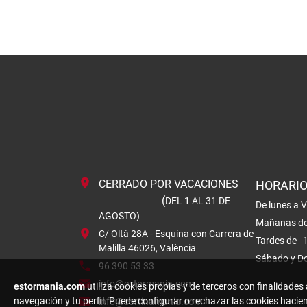
CERRADO POR VACACIONES
HORARI
(
DEL 1 AL 31 DE
De lunes a V
AGOSTO)
Mañanas de
C/ Oltà 28A - Esquina con Carrera de
Tardes de 1
Malilla 46026, València
Sábado y D
96 390 53 33
info@estormania.com
estormania.com
utiliza cookies propias y de terceros con finalidades
navegación y tu perfil. Puede configurar o rechazar las cookies hacie
info@cortinamania.com