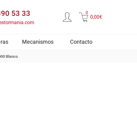
390 53 33
0
0,00€
estormania.com
ras
Mecanismos
Contacto
000 Blanco