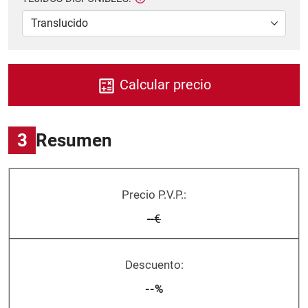
Calcular precio
3
Resumen
Precio P.V.P.:
--€
Descuento:
--%